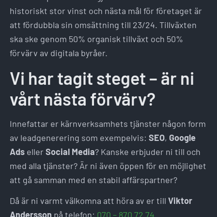
historiskt stor vinst och nästa mål för företaget är
att fördubbla sin omsättning till 23/24. Tillväxten
ska ske genom 50% organisk tillväxt och 50%
förvärv av digitala byråer.
Vi har tagit steget – är ni
vårt nästa förvärv?
Innefattar er kärnverksamhets tjänster någon form
av leadgenerering som exempelvis:
SEO
,
Google
Ads
eller
Social Media
? Kanske erbjuder ni till och
med alla tjänster? Är ni även öppen för en möjlighet
att gå samman med en stabil affärspartner?
Då är ni varmt välkomna att höra av er till
Viktor
Andersson
på telefon:
070 – 870 72 74